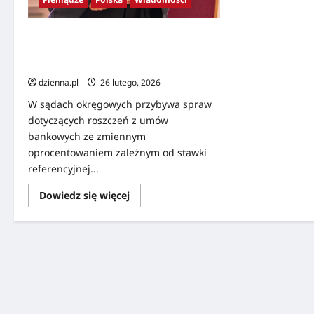
Sprawy WIBOR-owe coraz częściej
trafiają na wokandę. W sądach widać
nawet trzycyfrowy wzrost rdr.
dzienna.pl
26 lutego, 2026
W sądach okręgowych przybywa spraw
dotyczących roszczeń z umów
bankowych ze zmiennym
oprocentowaniem zależnym od stawki
referencyjnej...
Dowiedz się więcej