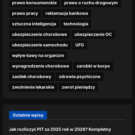
w
t
prawo konsumenckie
prawo o ruchu drogowym
marca,
z
i
e
i
dzienna.pl
2026
r
a
t
z
prawo pracy
reklamacja bankowa
d
a
j
”
o
26
a
c
ą
p
n
sztuczna inteligencja
technologia
lutego,
ć
i
s
r
u
2026
n
p
ubezpieczenie chorobowe
ubezpieczenie OC
i
z
–
a
r
ę
e
p
ubezpieczenie samochodu
UFG
w
a
”
k
r
e
c
p
ą
e
wpływ kawy na organizm
t
ę
r
s
m
t
wynagrodzenie chorobowe
zarobki w korpo
z
k
i
r
dzienna.pl
e
i
a
zasiłek chorobowy
zdrowie psychiczne
z
z
d
24
y
p
dzienna.pl
o
zwolnienie lekarskie
zwrot pieniędzy
lutego,
c
o
1
2026
16
y
p
0
lutego,
f
u
0
2026
r
l
0
Ostatnie wpisy
o
a
z
w
r
ł
y
Jak rozliczyć PIT za 2025 rok w 2026? Kompletny
n
w