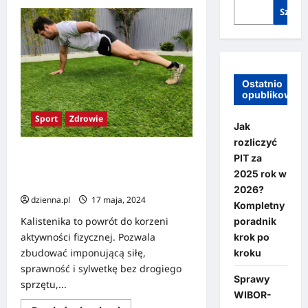
Szukaj
Ostatnio
opublikowan
Sport
Zdrowie
Jak
rozliczyć
Kalistenika dla początkujących – jak
PIT za
zbudować formę, używając tylko
2025 rok w
masy własnego ciała?
2026?
dzienna.pl
17 maja, 2024
Kompletny
Kalistenika to powrót do korzeni
poradnik
aktywności fizycznej. Pozwala
krok po
zbudować imponującą siłę,
kroku
sprawność i sylwetkę bez drogiego
Sprawy
sprzętu,...
WIBOR-