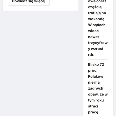
Dowiedz się więcej
owe coraz
częściej
trafiają na
wokandę.
W sądach
widać
nawet
trzycyfrow
y wzrost
rdr.
Blisko 72
proc.
Polaków
nie ma
żadnych
obaw, że w
tym roku
straci
pracę