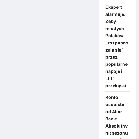
Ekspert
alarmuje.
Zęby
młodych
Polaków
„rozpuszc
zają się”
przez
popularne
napoje i
„fit”
przekąski
Konto
osobiste
od Alior
Bank:
Absolutny
hit sezonu