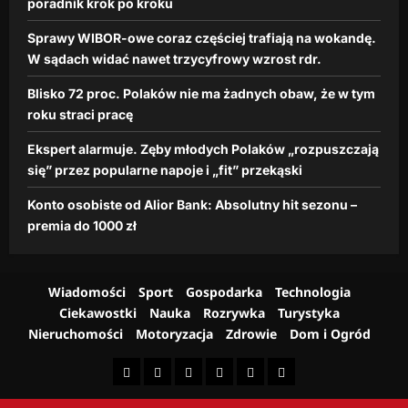
e
poradnik krok po kroku
dzienna.pl
z
n
r
10
Sprawy WIBOR-owe coraz częściej trafiają na wokandę.
a
lutego,
o
W sądach widać nawet trzycyfrowy wzrost rdr.
p
2026
s
o
Blisko 72 proc. Polaków nie ma żadnych obaw, że w tym
t
j
r
roku straci pracę
e
d
i
Ekspert alarmuje. Zęby młodych Polaków „rozpuszczają
r
„
się” przez popularne napoje i „fit” przekąski
.
f
i
Konto osobiste od Alior Bank: Absolutny hit sezonu –
dzienna.pl
t
premia do 1000 zł
”
26
p
lutego,
r
2026
z
Wiadomości
Sport
Gospodarka
Technologia
e
Ciekawostki
Nauka
Rozrywka
Turystyka
k
Nieruchomości
Motoryzacja
Zdrowie
Dom i Ogród
ą
s
k
i