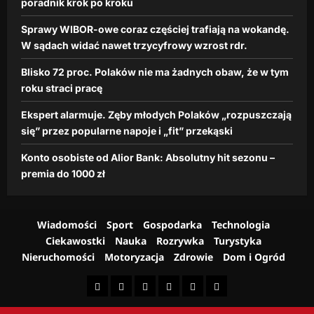
e
poradnik krok po kroku
dzienna.pl
z
n
r
10
Sprawy WIBOR-owe coraz częściej trafiają na wokandę.
a
lutego,
o
W sądach widać nawet trzycyfrowy wzrost rdr.
p
2026
s
o
Blisko 72 proc. Polaków nie ma żadnych obaw, że w tym
t
j
r
roku straci pracę
e
d
i
Ekspert alarmuje. Zęby młodych Polaków „rozpuszczają
r
„
się” przez popularne napoje i „fit” przekąski
.
f
i
Konto osobiste od Alior Bank: Absolutny hit sezonu –
dzienna.pl
t
premia do 1000 zł
”
26
p
lutego,
r
2026
z
Wiadomości
Sport
Gospodarka
Technologia
e
Ciekawostki
Nauka
Rozrywka
Turystyka
k
Nieruchomości
Motoryzacja
Zdrowie
Dom i Ogród
ą
s
k
i