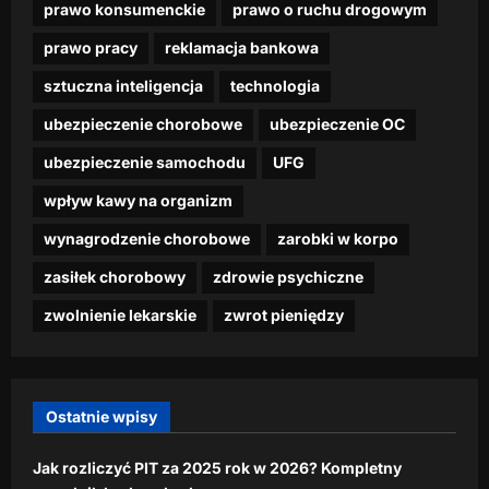
w
t
prawo konsumenckie
prawo o ruchu drogowym
marca,
z
i
e
i
dzienna.pl
2026
r
a
t
z
prawo pracy
reklamacja bankowa
d
a
j
”
o
26
a
c
ą
p
n
sztuczna inteligencja
technologia
lutego,
ć
i
s
r
u
2026
n
p
ubezpieczenie chorobowe
ubezpieczenie OC
i
z
–
a
r
ę
e
p
ubezpieczenie samochodu
UFG
w
a
”
k
r
e
c
p
ą
e
wpływ kawy na organizm
t
ę
r
s
m
t
wynagrodzenie chorobowe
zarobki w korpo
z
k
i
r
dzienna.pl
e
i
a
zasiłek chorobowy
zdrowie psychiczne
z
z
d
24
y
p
dzienna.pl
o
zwolnienie lekarskie
zwrot pieniędzy
lutego,
c
o
1
2026
16
y
p
0
lutego,
f
u
0
2026
r
l
0
Ostatnie wpisy
o
a
z
w
r
ł
y
Jak rozliczyć PIT za 2025 rok w 2026? Kompletny
n
w