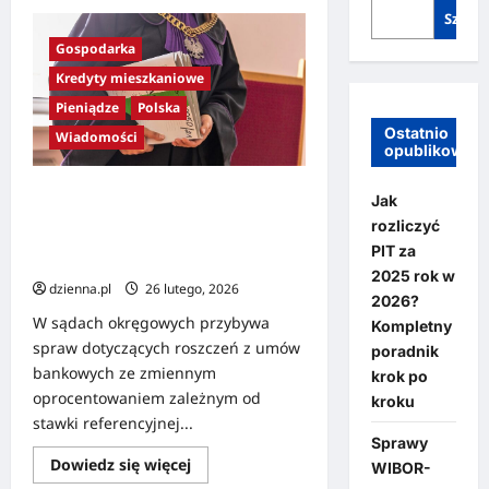
Szukaj
Gospodarka
Kredyty mieszkaniowe
Pieniądze
Polska
Ostatnio
Wiadomości
opublikowan
Sprawy WIBOR-owe coraz częściej
Jak
trafiają na wokandę. W sądach
rozliczyć
widać nawet trzycyfrowy wzrost
PIT za
rdr.
2025 rok w
dzienna.pl
26 lutego, 2026
2026?
W sądach okręgowych przybywa
Kompletny
spraw dotyczących roszczeń z umów
poradnik
bankowych ze zmiennym
krok po
oprocentowaniem zależnym od
kroku
stawki referencyjnej...
Sprawy
Dowiedz się więcej
WIBOR-
Gospodarka
Nieruchomości