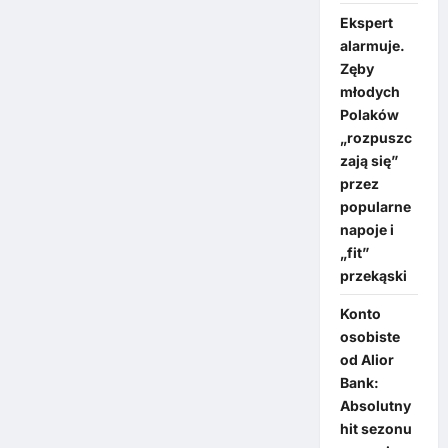
Ekspert
alarmuje.
Zęby
młodych
Polaków
„rozpuszc
zają się”
przez
popularne
napoje i
„fit”
przekąski
Konto
osobiste
od Alior
Bank:
Absolutny
hit sezonu