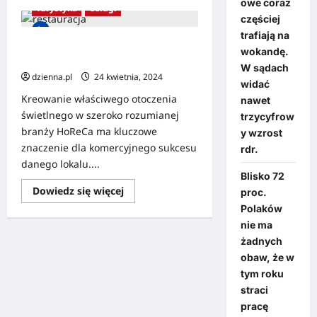
owe coraz
Turystyka
Usługi
częściej
trafiają na
Gdy chcesz zaprezentować
wokandę.
restaurację w dobrym świetle
W sądach
dzienna.pl
24 kwietnia, 2024
widać
Kreowanie właściwego otoczenia
nawet
świetlnego w szeroko rozumianej
trzycyfrow
branży HoReCa ma kluczowe
y wzrost
znaczenie dla komercyjnego sukcesu
rdr.
danego lokalu....
Blisko 72
Dowiedz się więcej
proc.
Polaków
nie ma
żadnych
obaw, że w
tym roku
straci
pracę