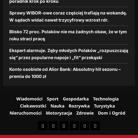
e
poradnik krok po kroku
dzienna.pl
z
n
r
10
Sprawy WIBOR-owe coraz częściej trafiają na wokandę.
a
lutego,
o
W sądach widać nawet trzycyfrowy wzrost rdr.
p
2026
s
o
Blisko 72 proc. Polaków nie ma żadnych obaw, że w tym
t
j
r
roku straci pracę
e
d
i
Ekspert alarmuje. Zęby młodych Polaków „rozpuszczają
r
„
się” przez popularne napoje i „fit” przekąski
.
f
i
Konto osobiste od Alior Bank: Absolutny hit sezonu –
dzienna.pl
t
premia do 1000 zł
”
26
p
lutego,
r
2026
z
Wiadomości
Sport
Gospodarka
Technologia
e
Ciekawostki
Nauka
Rozrywka
Turystyka
k
Nieruchomości
Motoryzacja
Zdrowie
Dom i Ogród
ą
s
k
i