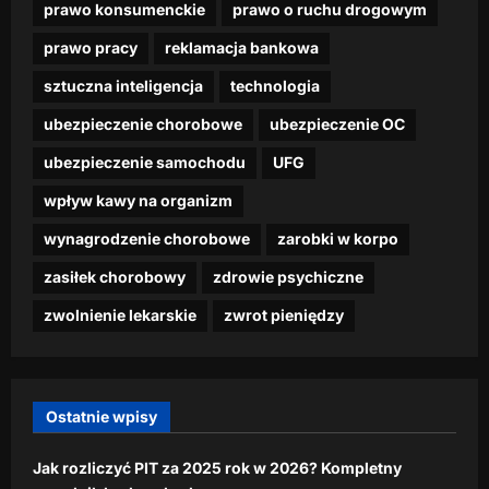
w
t
prawo konsumenckie
prawo o ruchu drogowym
marca,
z
i
e
i
dzienna.pl
2026
r
a
t
z
prawo pracy
reklamacja bankowa
d
a
j
”
o
26
a
c
ą
p
n
sztuczna inteligencja
technologia
lutego,
ć
i
s
r
u
2026
n
p
ubezpieczenie chorobowe
ubezpieczenie OC
i
z
–
a
r
ę
e
p
ubezpieczenie samochodu
UFG
w
a
”
k
r
e
c
p
ą
e
wpływ kawy na organizm
t
ę
r
s
m
t
wynagrodzenie chorobowe
zarobki w korpo
z
k
i
r
dzienna.pl
e
i
a
zasiłek chorobowy
zdrowie psychiczne
z
z
d
24
y
p
dzienna.pl
o
zwolnienie lekarskie
zwrot pieniędzy
lutego,
c
o
1
2026
16
y
p
0
lutego,
f
u
0
2026
r
l
0
Ostatnie wpisy
o
a
z
w
r
ł
y
Jak rozliczyć PIT za 2025 rok w 2026? Kompletny
n
w