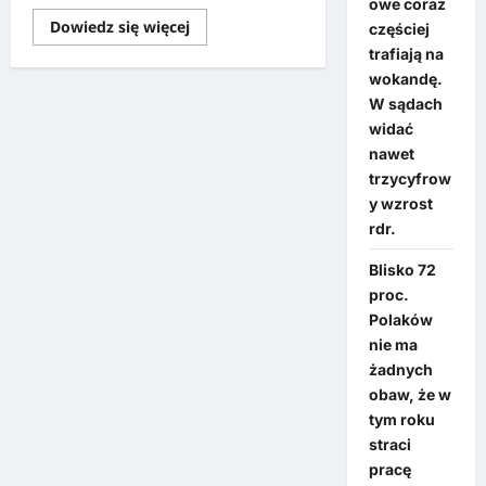
owe coraz
Dowiedz się więcej
częściej
trafiają na
wokandę.
W sądach
widać
nawet
trzycyfrow
y wzrost
rdr.
Blisko 72
proc.
Polaków
nie ma
żadnych
obaw, że w
tym roku
straci
pracę