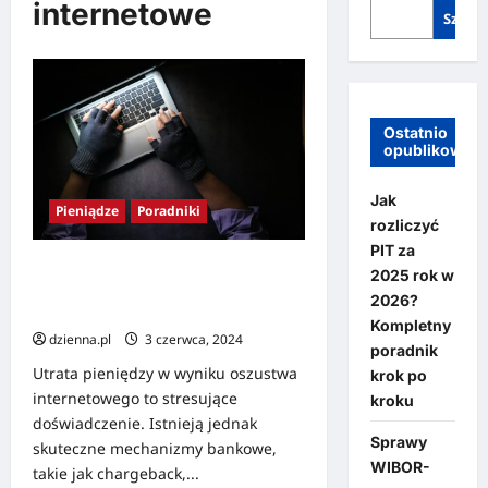
internetowe
Szukaj
Ostatnio
opublikowan
Jak
Pieniądze
Poradniki
rozliczyć
PIT za
Skuteczne sposoby na odzyskanie
2025 rok w
pieniędzy po oszustwie
2026?
internetowym
Kompletny
dzienna.pl
3 czerwca, 2024
poradnik
Utrata pieniędzy w wyniku oszustwa
krok po
internetowego to stresujące
kroku
doświadczenie. Istnieją jednak
Sprawy
skuteczne mechanizmy bankowe,
WIBOR-
takie jak chargeback,...