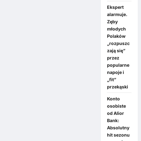
Ekspert
alarmuje.
Zęby
młodych
Polaków
„rozpuszc
zają się”
przez
popularne
napoje i
„fit”
przekąski
Konto
osobiste
od Alior
Bank:
Absolutny
hit sezonu