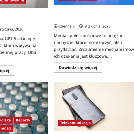
ogramowanie
Jak dbać o zdrowie psychiczne w dobi
ogle Gemini – wielkie
mediów społecznościowych?
ztucznej inteligencji
dzienna.pl
9 grudnia, 2025
stycznia, 2026
Media społecznościowe to potężne
atGPT-5 a Google
narzędzie, które może łączyć, ale i
a, która wpływa na
przytłaczać. Zrozumienie mechanizmó
ziennej pracy. Oba
ich działania jest kluczowe,...
.
Dowiedz się więcej
ięcej
Polska
Raporty
Telekomunikacja
omości