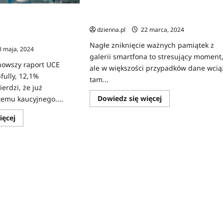
Jak odzyskać usunięte zdjęcia z
na razie działa w
telefonu – kompleksowy poradnik
nci są zdezorientowanii
dzienna.pl
22 marca, 2024
ej edukacji
Nagłe zniknięcie ważnych pamiątek z
 maja, 2024
galerii smartfona to stresujący moment
nowszy raport UCE
ale w większości przypadków dane wcią
fully, 12,1%
tam...
rdzi, że już
Dowiedz się więcej
stemu kaucyjnego....
ięcej