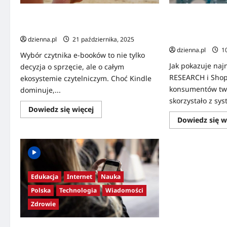
Ranking czytników e-booków – czy
System kaucyjny 
Kindle to jedyny słuszny wybór?
teorii. Konsume
potrzebują lepsz
dzienna.pl
21 października, 2025
dzienna.pl
10
Wybór czytnika e-booków to nie tylko
Jak pokazuje naj
decyzja o sprzęcie, ale o całym
RESEARCH i Shop
ekosystemie czytelniczym. Choć Kindle
konsumentów twie
dominuje,...
skorzystało z sy
Dowiedz się więcej
Dowiedz się w
Edukacja
Internet
Nauka
Polska
Technologia
Wiadomości
Zdrowie