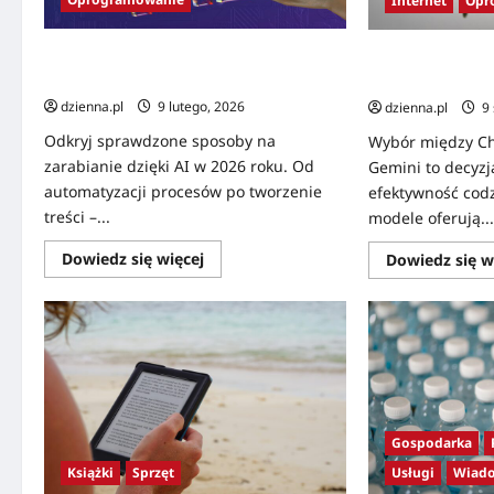
Internet
Opr
Jak zarabiać na sztucznej inteligencji?
ChatGPT-5 vs Go
Realne pomysły na 2026
starcie liderów s
dzienna.pl
9 lutego, 2026
dzienna.pl
9 
Odkryj sprawdzone sposoby na
Wybór między Ch
zarabianie dzięki AI w 2026 roku. Od
Gemini to decyzj
automatyzacji procesów po tworzenie
efektywność cod
treści –...
modele oferują..
Dowiedz się więcej
Dowiedz się w
Gospodarka
Książki
Sprzęt
Usługi
Wiad