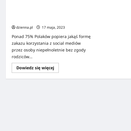
Facebook czy TikTok nie dla
niepełnoletnich? Ponad 75 proc.
Polaków chce jakichś zakazów w tym
zakresie
dzienna.pl
17 maja, 2023
Ponad 75% Polaków popiera jakąś formę
zakazu korzystania z social mediów
przez osoby niepełnoletnie bez zgody
rodziców...
Dowiedz się więcej