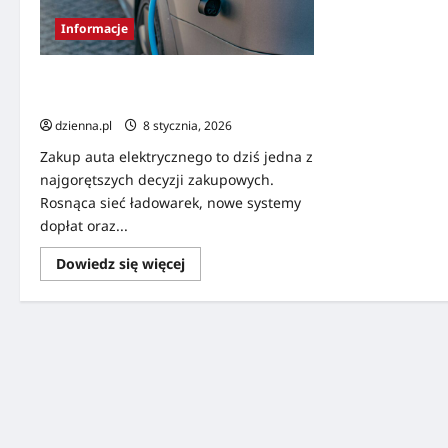
Informacje
Czy warto kupić auto elektryczne w
Polsce? Infrastruktura i koszty
dzienna.pl
8 stycznia, 2026
Zakup auta elektrycznego to dziś jedna z
najgorętszych decyzji zakupowych.
Rosnąca sieć ładowarek, nowe systemy
dopłat oraz...
Dowiedz się więcej