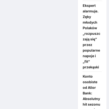
Ekspert
alarmuje.
Zęby
młodych
Polaków
„rozpuszc
zają się”
przez
popularne
napoje i
„fit”
przekąski
Konto
osobiste
od Alior
Bank:
Absolutny
hit sezonu