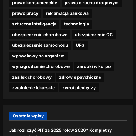
w
t
prawo konsumenckie
prawo o ruchu drogowym
marca,
z
i
e
i
dzienna.pl
2026
r
a
t
z
prawo pracy
reklamacja bankowa
d
a
j
”
o
26
a
c
ą
p
n
sztuczna inteligencja
technologia
lutego,
ć
i
s
r
u
2026
n
p
ubezpieczenie chorobowe
ubezpieczenie OC
i
z
–
a
r
ę
e
p
ubezpieczenie samochodu
UFG
w
a
”
k
r
e
c
p
ą
e
wpływ kawy na organizm
t
ę
r
s
m
t
wynagrodzenie chorobowe
zarobki w korpo
z
k
i
r
dzienna.pl
e
i
a
zasiłek chorobowy
zdrowie psychiczne
z
z
d
24
y
p
dzienna.pl
o
zwolnienie lekarskie
zwrot pieniędzy
lutego,
c
o
1
2026
16
y
p
0
lutego,
f
u
0
2026
r
l
0
Ostatnie wpisy
o
a
z
w
r
ł
y
Jak rozliczyć PIT za 2025 rok w 2026? Kompletny
n
w