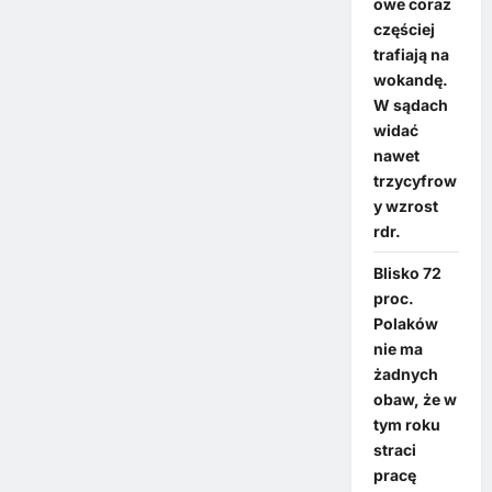
owe coraz
częściej
trafiają na
wokandę.
W sądach
widać
nawet
trzycyfrow
y wzrost
rdr.
Blisko 72
proc.
Polaków
nie ma
żadnych
obaw, że w
tym roku
straci
pracę