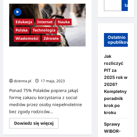
Szukaj
Edukacja
Internet
Nauka
Polska
Technologia
Ostatnio
Wiadomości
Zdrowie
opublikowan
Facebook czy TikTok nie dla
Jak
niepełnoletnich? Ponad 75 proc.
rozliczyć
Polaków chce jakichś zakazów w
PIT za
tym zakresie
2025 rok w
dzienna.pl
17 maja, 2023
2026?
Ponad 75% Polaków popiera jakąś
Kompletny
formę zakazu korzystania z social
poradnik
mediów przez osoby niepełnoletnie
krok po
bez zgody rodziców...
kroku
Dowiedz się więcej
Sprawy
WIBOR-