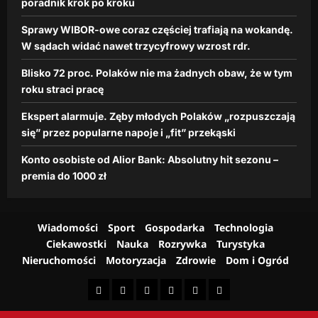
e
poradnik krok po kroku
dzienna.pl
z
n
r
10
Sprawy WIBOR-owe coraz częściej trafiają na wokandę.
a
lutego,
o
W sądach widać nawet trzycyfrowy wzrost rdr.
p
2026
s
o
Blisko 72 proc. Polaków nie ma żadnych obaw, że w tym
t
j
r
roku straci pracę
e
d
i
Ekspert alarmuje. Zęby młodych Polaków „rozpuszczają
r
„
się” przez popularne napoje i „fit” przekąski
.
f
i
Konto osobiste od Alior Bank: Absolutny hit sezonu –
dzienna.pl
t
premia do 1000 zł
”
26
p
lutego,
r
2026
z
Wiadomości
Sport
Gospodarka
Technologia
e
Ciekawostki
Nauka
Rozrywka
Turystyka
k
Nieruchomości
Motoryzacja
Zdrowie
Dom i Ogród
ą
s
k
i