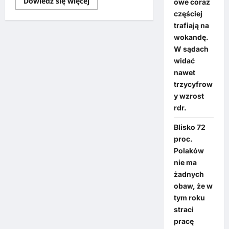
Dowiedz się więcej
owe coraz
częściej
trafiają na
wokandę.
W sądach
widać
nawet
trzycyfrow
y wzrost
rdr.
Blisko 72
proc.
Polaków
nie ma
żadnych
obaw, że w
tym roku
straci
pracę