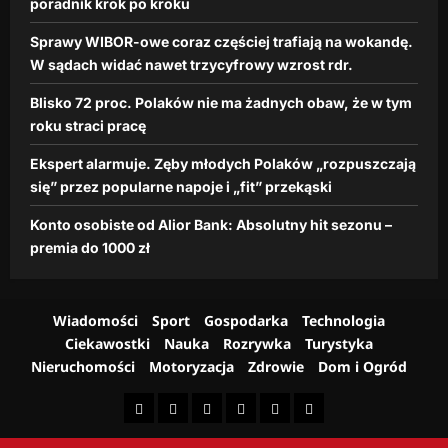
e
poradnik krok po kroku
dzienna.pl
z
n
r
10
Sprawy WIBOR-owe coraz częściej trafiają na wokandę.
a
lutego,
o
W sądach widać nawet trzycyfrowy wzrost rdr.
p
2026
s
o
Blisko 72 proc. Polaków nie ma żadnych obaw, że w tym
t
j
r
roku straci pracę
e
d
i
Ekspert alarmuje. Zęby młodych Polaków „rozpuszczają
r
„
się” przez popularne napoje i „fit” przekąski
.
f
i
Konto osobiste od Alior Bank: Absolutny hit sezonu –
dzienna.pl
t
premia do 1000 zł
”
26
p
lutego,
r
2026
z
Wiadomości
Sport
Gospodarka
Technologia
e
Ciekawostki
Nauka
Rozrywka
Turystyka
k
Nieruchomości
Motoryzacja
Zdrowie
Dom i Ogród
ą
s
k
i