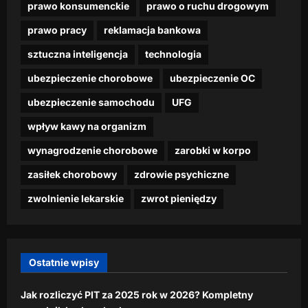
w
t
prawo konsumenckie
prawo o ruchu drogowym
marca,
z
i
e
i
dzienna.pl
2026
r
a
t
z
prawo pracy
reklamacja bankowa
d
a
j
”
o
26
a
c
ą
p
n
sztuczna inteligencja
technologia
lutego,
ć
i
s
r
u
2026
n
p
ubezpieczenie chorobowe
ubezpieczenie OC
i
z
–
a
r
ę
e
p
ubezpieczenie samochodu
UFG
w
a
”
k
r
e
c
p
ą
e
wpływ kawy na organizm
t
ę
r
s
m
t
wynagrodzenie chorobowe
zarobki w korpo
z
k
i
r
dzienna.pl
e
i
a
zasiłek chorobowy
zdrowie psychiczne
z
z
d
24
y
p
dzienna.pl
o
zwolnienie lekarskie
zwrot pieniędzy
lutego,
c
o
1
2026
16
y
p
0
lutego,
f
u
0
2026
r
l
0
Ostatnie wpisy
o
a
z
w
r
ł
y
Jak rozliczyć PIT za 2025 rok w 2026? Kompletny
n
w