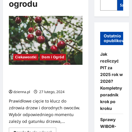
ogrodu
Szukaj
Ostatnio
opublikowan
Jak
Ciekawostki
Dom i Ogród
rozliczyć
PIT za
Kiedy przycinać drzewka
2025 rok w
owocowe? Zasady terminowego
2026?
cięcia
Kompletny
dzienna.pl
27 lutego, 2024
poradnik
Prawidłowe cięcie to klucz do
krok po
zdrowia drzew i dorodnych owoców.
kroku
Wybór odpowiedniego momentu
Sprawy
zależy od gatunku drzewa,...
WIBOR-