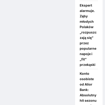
Ekspert
alarmuje.
Zęby
młodych
Polaków
„rozpuszc
zają się”
przez
popularne
napoje i
„fit”
przekąski
Konto
osobiste
od Alior
Bank:
Absolutny
hit sezonu