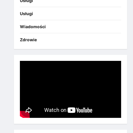
Usługi
Usługi
Wiadomości
Zdrowie
Gospodarka
Praca
Raporty
Blisko 72 proc. Polaków nie ma
żadnych obaw, że w tym roku
straci pracę
3
dzienna.pl
24 lutego, 2026
Ciekawostki
Zdrowie