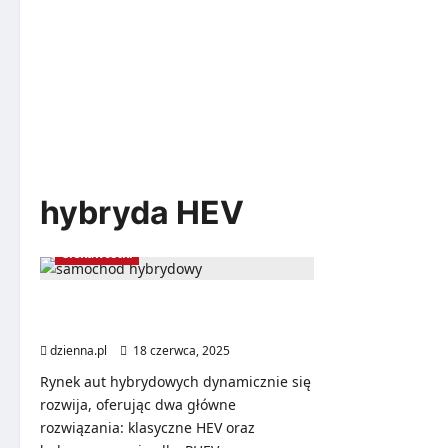
hybryda HEV
Ciekawostki
Hybryda Plug-in czy zwykła?
Wyjaśniamy kluczowe różnice
dzienna.pl
18 czerwca, 2025
Rynek aut hybrydowych dynamicznie się
rozwija, oferując dwa główne
rozwiązania: klasyczne HEV oraz